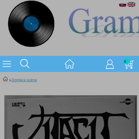
0
Domáca scéna