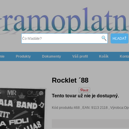
nie
Produkty
Dokumenty
Váš profil
Košík
Kont
Rocklet ´88
Tento tovar už nie je dostupný.
Kód produktu:468 , EAN: 9113 2118 , Výrobca:O