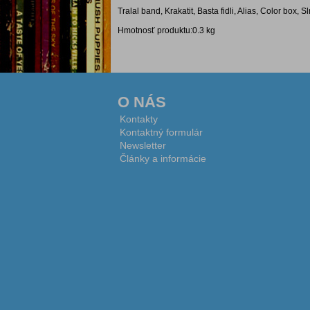
Tralal band, Krakatit, Basta fidli, Alias, Color bo
Hmotnosť produktu:0.3 kg
O NÁS
Kontakty
Kontaktný formulár
Newsletter
Články a informácie