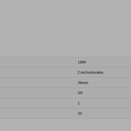
1989
Czechoslovakia
Stereo
5/5
1
33