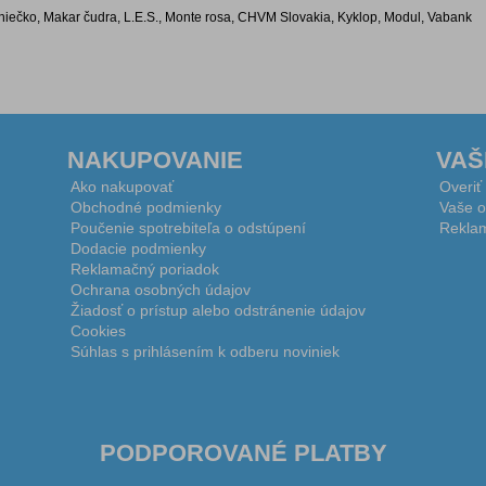
x, Slniečko, Makar čudra, L.E.S., Monte rosa, CHVM Slovakia, Kyklop, Modul, Vabank
NAKUPOVANIE
VAŠ
Ako nakupovať
Overiť
Obchodné podmienky
Vaše o
Poučenie spotrebiteľa o odstúpení
Reklam
Dodacie podmienky
Reklamačný poriadok
Ochrana osobných údajov
Žiadosť o prístup alebo odstránenie údajov
Cookies
Súhlas s prihlásením k odberu noviniek
PODPOROVANÉ PLATBY