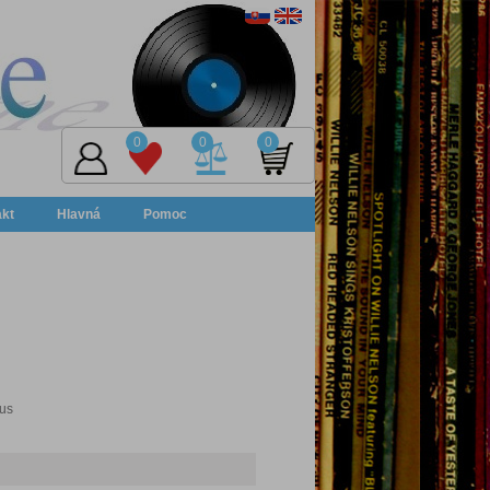
0
0
0
akt
Hlavná
Pomoc
pus