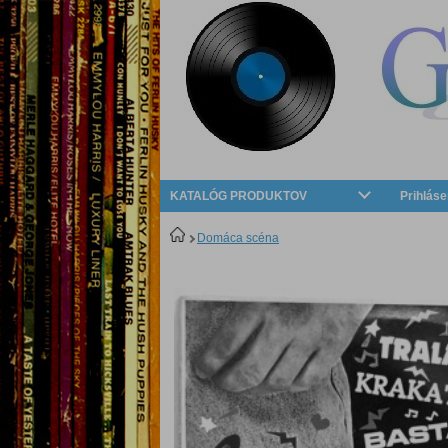
KATALÓG PRODUKTOV
Prihláse
Domáca scéna