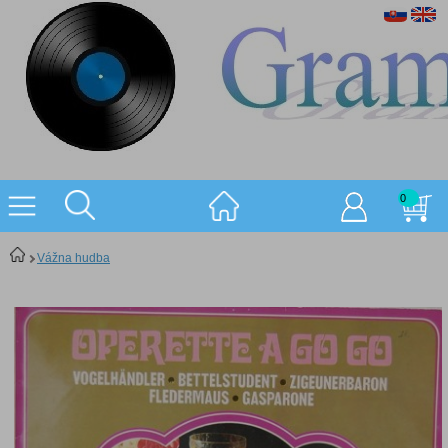
0
Vážna hudba