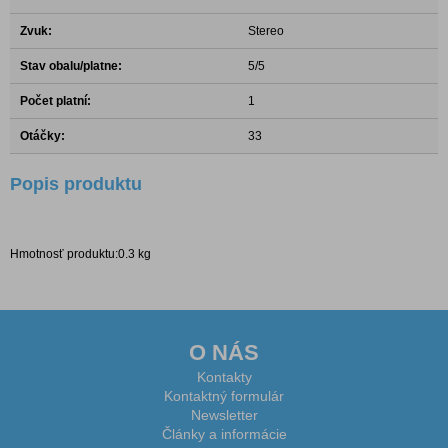
Zvuk:
Stereo
Stav obalu/platne:
5/5
Počet platní:
1
Otáčky:
33
Popis produktu
Hmotnosť produktu:0.3 kg
O NÁS
Kontakty
Kontaktný formulár
Newsletter
Články a informácie