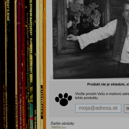
Produkt nie je skladom, s
Vložte prosím Vašu e-mailovú adr
tohto produktu.
Ďalšie obrázky