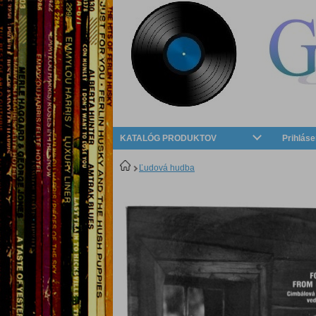
KATALÓG PRODUKTOV
Prihláse
Ľudová hudba