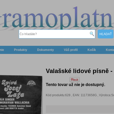
nie
Produkty
Dokumenty
Váš profil
Košík
Kont
Valašské lidové písně -
Tento tovar už nie je dostupný.
Kód produktu:628 , EAN: 11173658G , Výrobca: