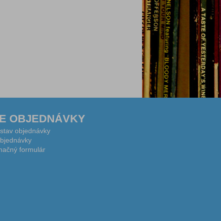
E OBJEDNÁVKY
 stav objednávky
bjednávky
ačný formulár