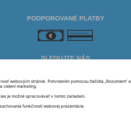
PODPOROVANÉ PLATBY
SLEDUJTE NÁS
čnosť webových stránok. Potvrdením pomocou tlačidla „Rozumiem“ súh
a cielení marketing.
kies je možné spracovávať v tomto zariadení.
zachovania funkčnosti webovej prezentácie.
Prevádzkovateľ: © Irena Sklenárová 2023,
Gramoplatne
Technické riešenie:
© MiBe ESHOP 2023 verzia: 51