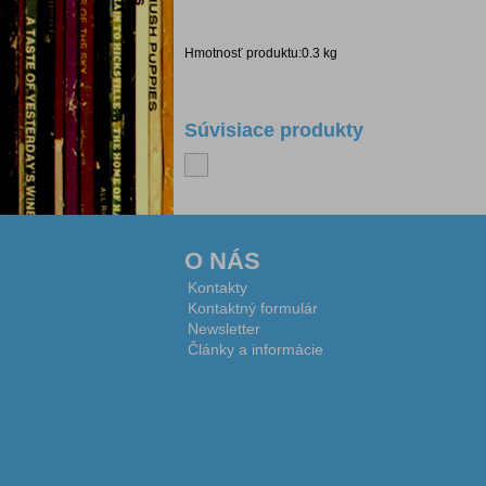
Hmotnosť produktu:0.3 kg
Súvisiace produkty
O NÁS
Kontakty
Kontaktný formulár
Newsletter
Články a informácie