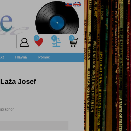
0
0
0
akt
Hlavná
Pomoc
 Laža Josef
Supraphon