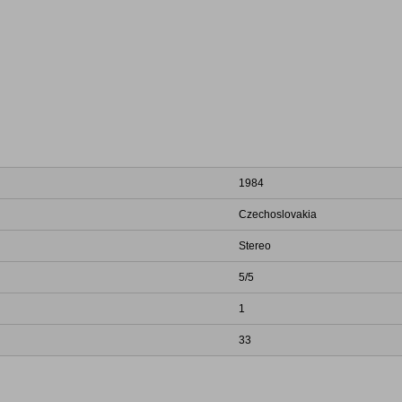
1984
Czechoslovakia
Stereo
5/5
1
33