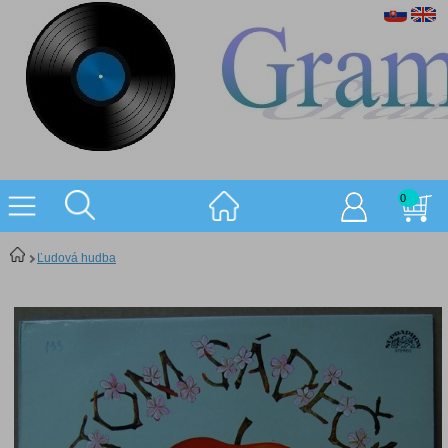
0
Ľudová hudba