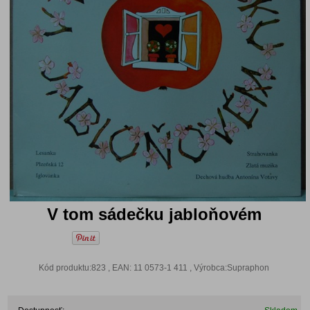
V tom sádečku jabloňovém
Kód produktu:823 , EAN: 11 0573-1 411 , Výrobca:Supraphon