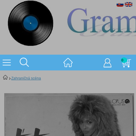
0
Zahraničná scéna