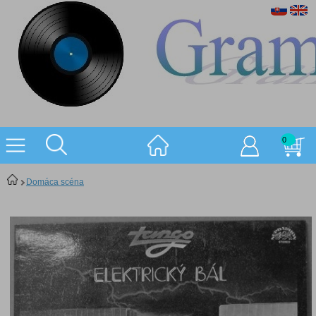
0
Domáca scéna