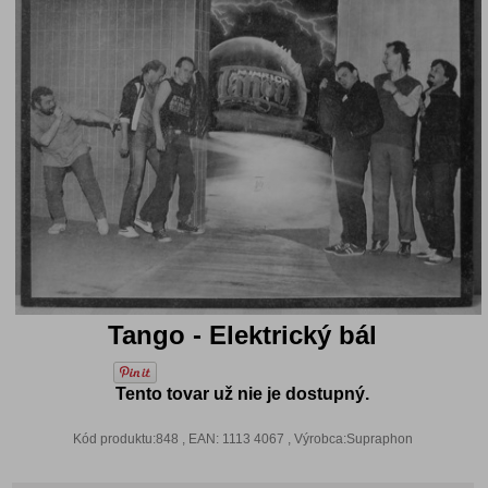
Tango - Elektrický bál
Tento tovar už nie je dostupný.
Kód produktu:848 , EAN: 1113 4067 , Výrobca:Supraphon