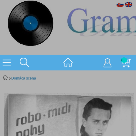
0
Domáca scéna