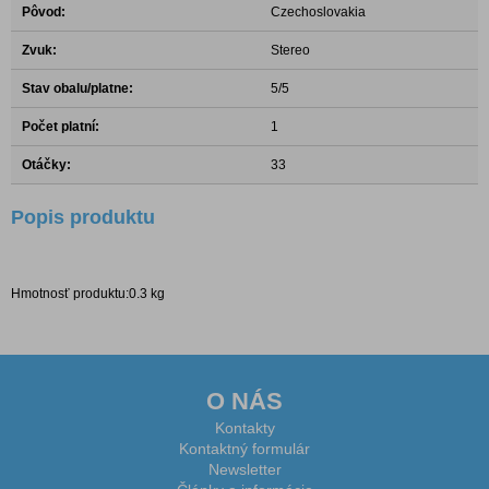
Pôvod:
Czechoslovakia
Zvuk:
Stereo
Stav obalu/platne:
5/5
Počet platní:
1
Otáčky:
33
Popis produktu
Hmotnosť produktu:0.3 kg
O NÁS
Kontakty
Kontaktný formulár
Newsletter