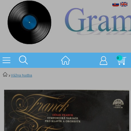
0
Vážna hudba