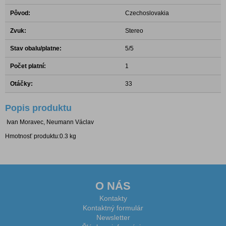
Pôvod:
Czechoslovakia
Zvuk:
Stereo
Stav obalu/platne:
5/5
Počet platní:
1
Otáčky:
33
Popis produktu
Ivan Moravec, Neumann Václav
Hmotnosť produktu:0.3 kg
O NÁS
Kontakty
Kontaktný formulár
Newsletter