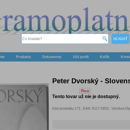
nie
Produkty
Dokumenty
Váš profil
Košík
Kont
Peter Dvorský - Sloven
Tento tovar už nie je dostupný.
Kód produktu:173 , EAN: 9117 0953 , Výrobca:O