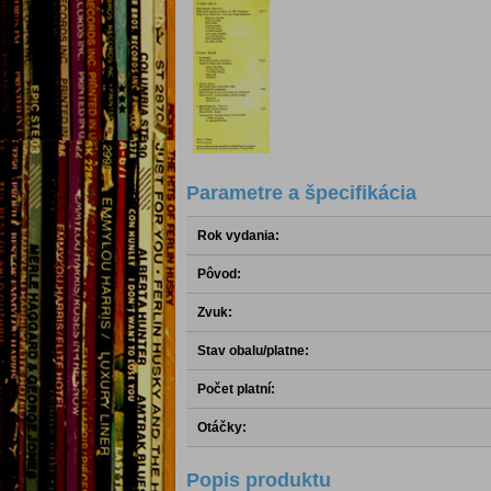
Parametre a špecifikácia
Rok vydania:
Pôvod:
Zvuk:
Stav obalu/platne:
Počet platní:
Otáčky:
Popis produktu