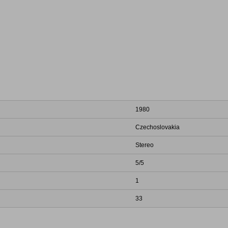
1980
Czechoslovakia
Stereo
5/5
1
33