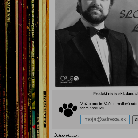
Produkt nie je skladom, s
Vložte prosím Vašu e-mailovú adr
tohto produktu.
Ďalšie obrázky