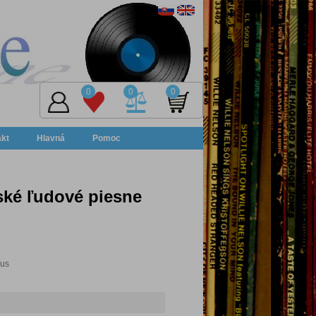
0
0
0
akt
Hlavná
Pomoc
ské ľudové piesne
pus