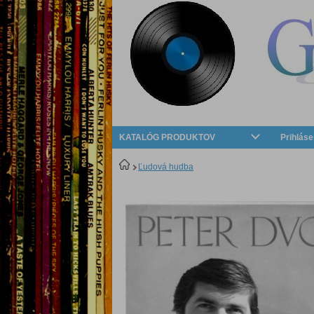
KATALÓG PRODUKTOV
Prihláse
Ľudová hudba