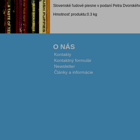
Slovenské ľudové piesne v podaní Petra Dvorskéh
Hmotnosť produktu:0.3 kg
O NÁS
Kontakty
Kontaktný formulár
Newsletter
Články a informácie