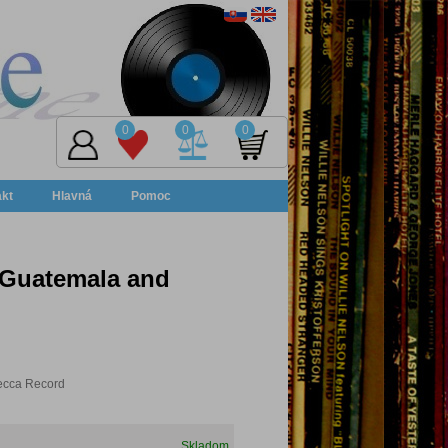
0
0
0
akt
Hlavná
Pomoc
r Guatemala and
ecca Record
Skladom