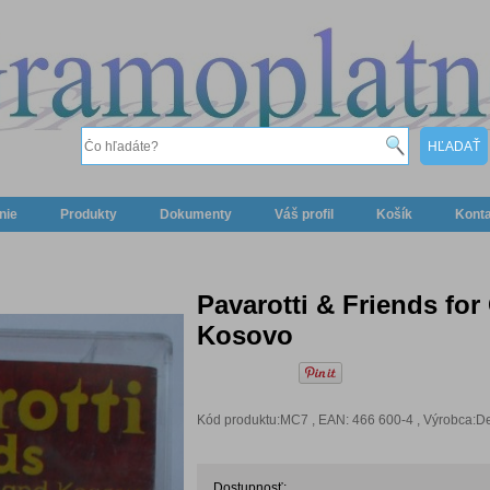
nie
Produkty
Dokumenty
Váš profil
Košík
Kont
Pavarotti & Friends fo
Kosovo
Kód produktu:MC7 , EAN: 466 600-4 , Výrobca:D
Dostupnosť: