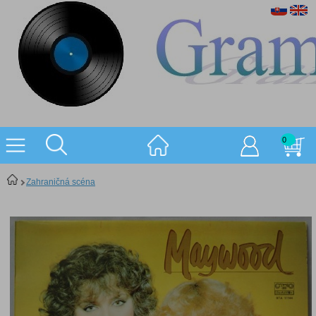
0
Zahraničná scéna