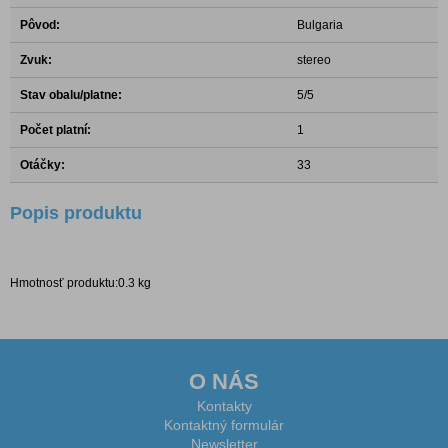
Pôvod:
Bulgaria
Zvuk:
stereo
Stav obalu/platne:
5/5
Počet platní:
1
Otáčky:
33
Popis produktu
Hmotnosť produktu:0.3 kg
O NÁS
Kontakty
Kontaktný formulár
Newsletter