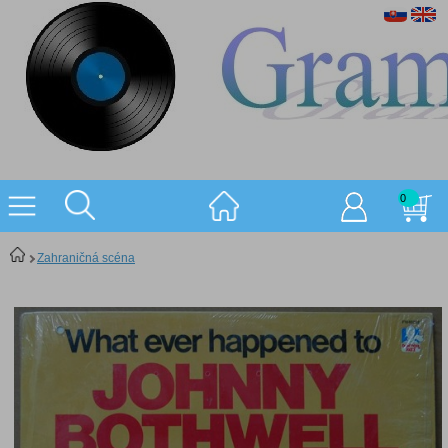
0
Zahraničná scéna