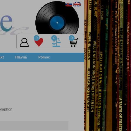
0
0
0
akt
Hlavná
Pomoc
upraphon