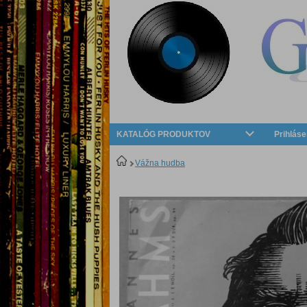
KATALÓG PRODUKTOV
Prihláse
Vážna hudba