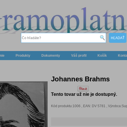
nie
Produkty
Dokumenty
Váš profil
Košík
Kont
Johannes Brahms
Tento tovar už nie je dostupný.
Kód produktu:1006 , EAN: DV 5781 , Výrobca:S