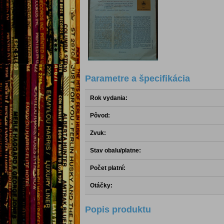
Parametre a špecifikácia
Rok vydania:
Pôvod:
Zvuk:
Stav obalu/platne:
Počet platní:
Otáčky:
Popis produktu