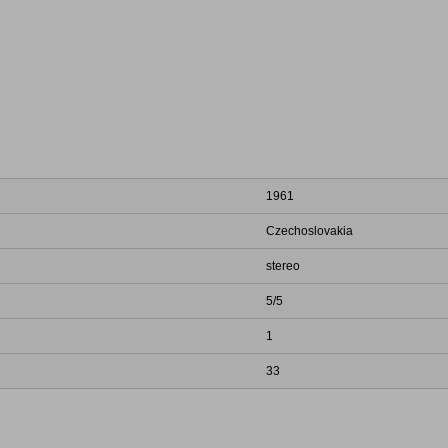
1961
Czechoslovakia
stereo
5/5
1
33