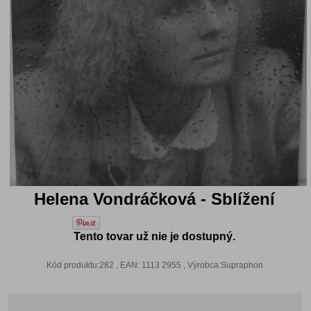
Helena Vondráčková - Sblížení
Tento tovar už nie je dostupný.
Kód produktu:282 , EAN: 1113 2955 , Výrobca:Supraphon