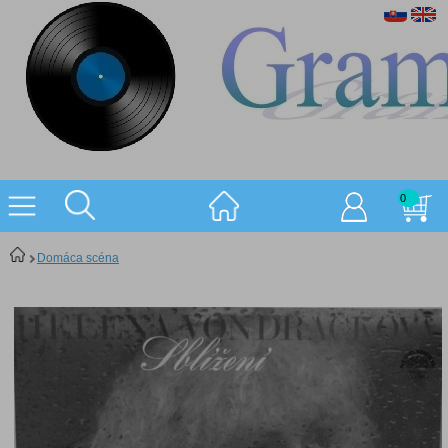
0
Domáca scéna