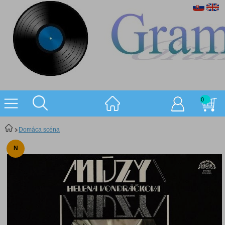
0
Domáca scéna
N