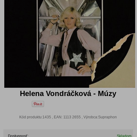
Helena Vondráčková - Múzy
Kód produktu:1435 , EAN: 1113 2655 , Výrobca:Supraphon
Dostupnosť:
Skladom