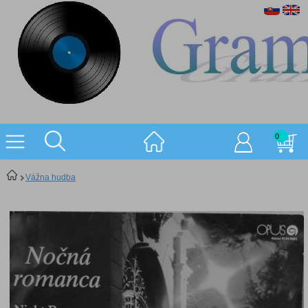
0
Vážna hudba