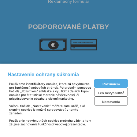
Reklamačný formulár
PODPOROVANÉ PLATBY
SLEDUJTE NÁS
Nastavenie ochrany súkromia
Používame identifikátory cookies, ktoré sú nevyhnutné
Rozumiem
pre funkčnosť webových stránok. Potvrdením pomocou
tlačidla „Rozumiem“ súhlasíte s využitím i ďalších typov
Len nevyhnutné
cookies pre štatistické meranie návštevnosti, či
prispôsobovanie obsahu a cielení marketing.
Nastavenia
Voľbou tlačidla „Nastavenia“ môžete sami určiť, aké
skupiny cookies je možné spracovávať v tomto
zariadení.
Prevádzkovateľ: © Irena Sklenárová 2023,
Používanie nevyhnutných cookies prebieha vždy, a to v
Gramoplatne
záujme zachovania funkčnosti webovej prezentácie.
Technické riešenie:
© MiBe ESHOP 2023 verzia: 51