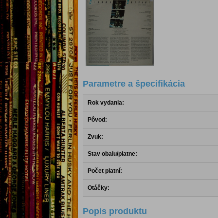
Parametre a špecifikácia
Rok vydania:
Pôvod:
Zvuk:
Stav obalu/platne:
Počet platní:
Otáčky:
Popis produktu