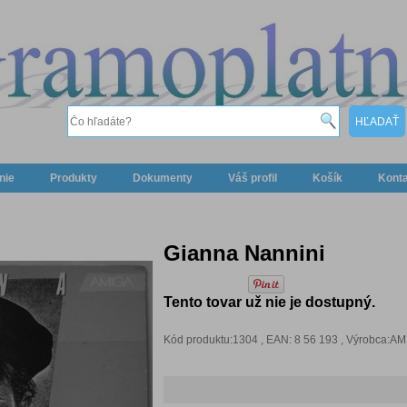
nie
Produkty
Dokumenty
Váš profil
Košík
Kont
Gianna Nannini
Tento tovar už nie je dostupný.
Kód produktu:1304 , EAN: 8 56 193 , Výrobca:A