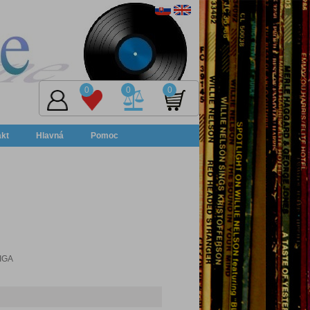
0
0
0
akt
Hlavná
Pomoc
MIGA