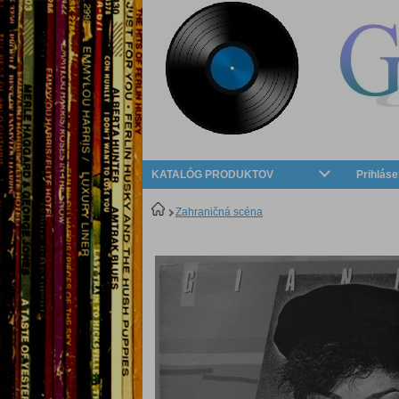
KATALÓG PRODUKTOV
Prihláse
Zahraničná scéna