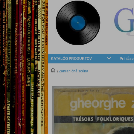
KATALÓG PRODUKTOV
Prihláse
Zahraničná scéna