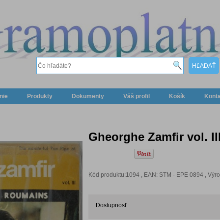
nie
Produkty
Dokumenty
Váš profil
Košík
Kont
Gheorghe Zamfir vol. II
Kód produktu:1094 , EAN: STM - EPE 0894 , Výro
Dostupnosť: