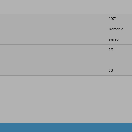
1971
Romania
stereo
5/5
1
33