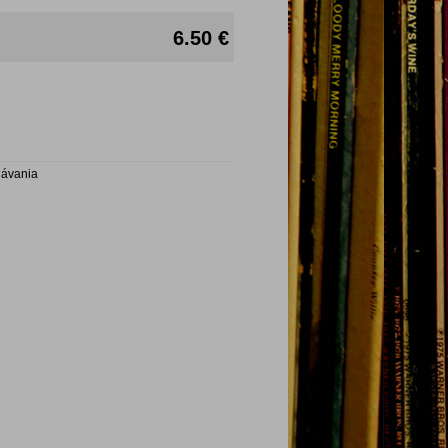
6.50 €
návania