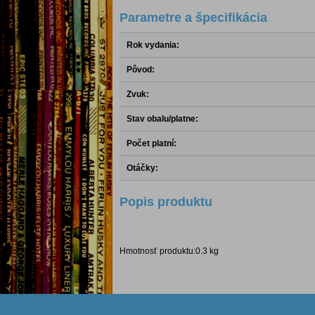
Parametre a špecifikácia
Rok vydania:
Pôvod:
Zvuk:
Stav obalu/platne:
Počet platní:
Otáčky:
Popis produktu
Hmotnosť produktu:0.3 kg