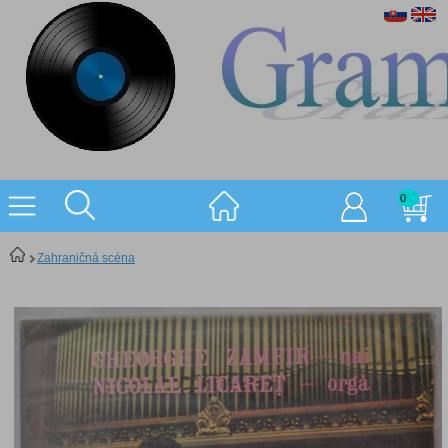
0
Zahraničná scéna