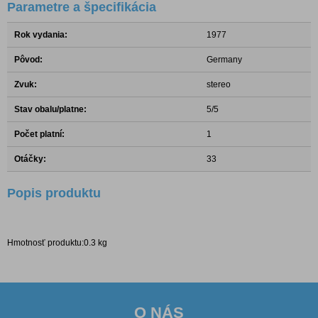
Parametre a špecifikácia
Rok vydania:
1977
Pôvod:
Germany
Zvuk:
stereo
Stav obalu/platne:
5/5
Počet platní:
1
Otáčky:
33
Popis produktu
Hmotnosť produktu:0.3 kg
O NÁS