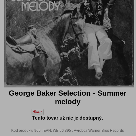
George Baker Selection - Summer
melody
Tento tovar už nie je dostupný.
Kód produktu:965 , EAN: WB 56 395 , Výrobca:Warner Bros Records