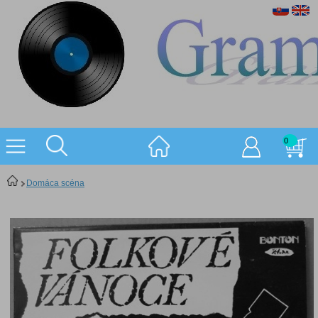
0
Domáca scéna