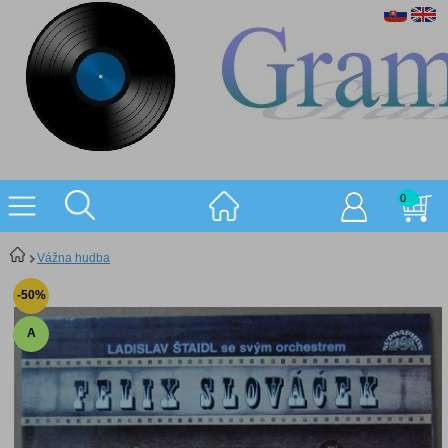
0
Vážna hudba
-50%
A