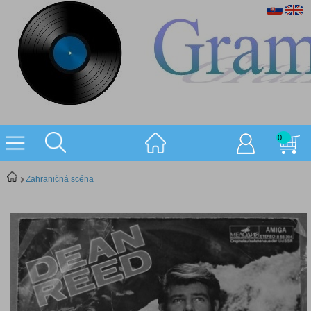
0
Zahraničná scéna