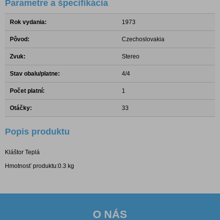
Parametre a špecifikácia
Rok vydania:
1973
Pôvod:
Czechoslovakia
Zvuk:
Stereo
Stav obalu/platne:
4/4
Počet platní:
1
Otáčky:
33
Popis produktu
Kláštor Teplá
Hmotnosť produktu:0.3 kg
O NÁS