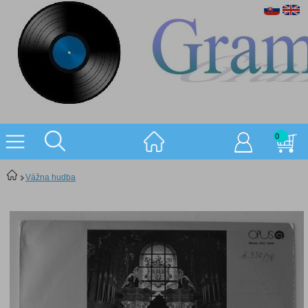
0
Vážna hudba