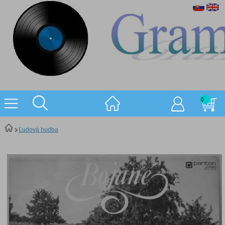
0
Ľudová hudba