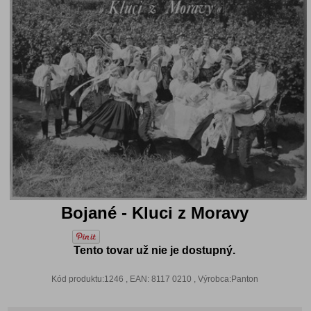
Bojané - Kluci z Moravy
Tento tovar už nie je dostupný.
Kód produktu:1246 , EAN: 8117 0210 , Výrobca:Panton